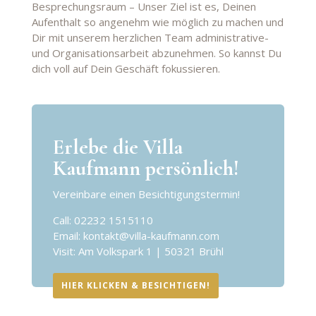
Besprechungsraum – Unser Ziel ist es, Deinen
Aufenthalt so angenehm wie möglich zu machen und
Dir mit unserem herzlichen Team administrative-
und Organisationsarbeit abzunehmen. So kannst Du
dich voll auf Dein Geschäft fokussieren.
Erlebe die Villa
Kaufmann persönlich!
Vereinbare einen Besichtigungstermin!
Call: 02232 1515110
Email:
kontakt@villa-kaufmann.com
Visit: Am Volkspark 1 | 50321 Brühl
HIER KLICKEN & BESICHTIGEN!